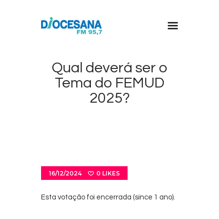
A Diocesana
Qual deverá ser o
Promoções
Tema do FEMUD
Clube da Fé
2025?
Pedido Musical
Anuncie
A Fundação
16/12/2024
0
LIKES
Esta votação foi encerrada (since 1 ano).