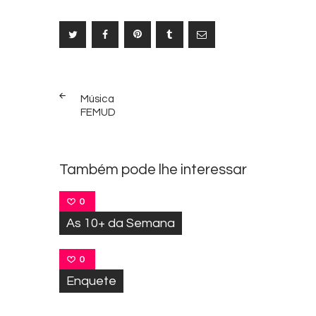
Navegação
PREV
de
Música
POST
FEMUD
Post
Também pode lhe interessar
0
As 10+ da Semana
0
Enquete