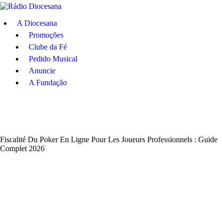
A Diocesana
A Diocesana
Promoções
Promoções
Clube da Fé
Pedido Musical
Clube da Fé
Anuncie
A Fundação
Pedido Musical
Anuncie
Fiscalité Du Poker En Ligne Pour Les Joueurs Professionnels : Guide
A Fundação
Complet 2026