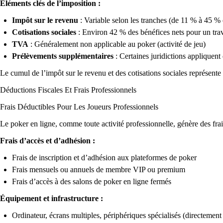
Éléments clés de l’imposition :
Impôt sur le revenu
: Variable selon les tranches (de 11 % à 45 %
Cotisations sociales
: Environ 42 % des bénéfices nets pour un tra
TVA
: Généralement non applicable au poker (activité de jeu)
Prélèvements supplémentaires
: Certaines juridictions appliquent
Le cumul de l’impôt sur le revenu et des cotisations sociales représent
Déductions Fiscales Et Frais Professionnels
Frais Déductibles Pour Les Joueurs Professionnels
Le poker en ligne, comme toute activité professionnelle, génère des fra
Frais d’accès et d’adhésion :
Frais de inscription et d’adhésion aux plateformes de poker
Frais mensuels ou annuels de membre VIP ou premium
Frais d’accès à des salons de poker en ligne fermés
Équipement et infrastructure :
Ordinateur, écrans multiples, périphériques spécialisés (directement l