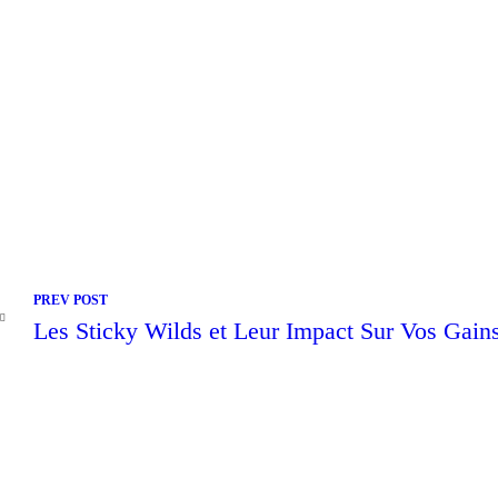
Navegação de Post
PREV POST
Les Sticky Wilds et Leur Impact Sur Vos Gain