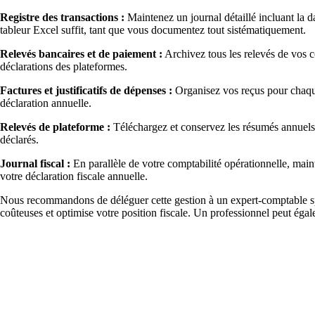
Registre des transactions :
Maintenez un journal détaillé incluant la d
tableur Excel suffit, tant que vous documentez tout sistématiquement.
Relevés bancaires et de paiement :
Archivez tous les relevés de vos c
déclarations des plateformes.
Factures et justificatifs de dépenses :
Organisez vos reçus pour chaque 
déclaration annuelle.
Relevés de plateforme :
Téléchargez et conservez les résumés annuels 
déclarés.
Journal fiscal :
En parallèle de votre comptabilité opérationnelle, main
votre déclaration fiscale annuelle.
Nous recommandons de déléguer cette gestion à un expert-comptable spéci
coûteuses et optimise votre position fiscale. Un professionnel peut égal