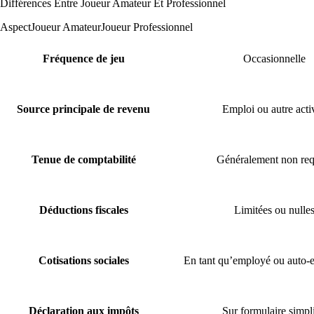
Différences Entre Joueur Amateur Et Professionnel
AspectJoueur AmateurJoueur Professionnel
Fréquence de jeu
Occasionnelle
Source principale de revenu
Emploi ou autre activ
Tenue de comptabilité
Généralement non req
Déductions fiscales
Limitées ou nulle
Cotisations sociales
En tant qu’employé ou auto-e
Déclaration aux impôts
Sur formulaire simpli