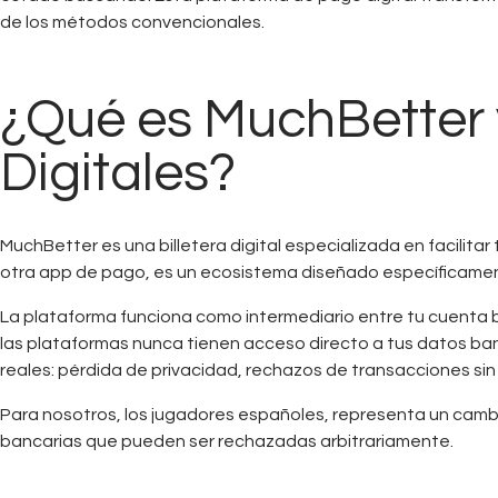
de los métodos convencionales.
¿Qué es MuchBetter 
Digitales?
MuchBetter es una billetera digital especializada en facilit
otra app de pago, es un ecosistema diseñado específicament
La plataforma funciona como intermediario entre tu cuenta 
las plataformas nunca tienen acceso directo a tus datos ba
reales: pérdida de privacidad, rechazos de transacciones si
Para nosotros, los jugadores españoles, representa un cam
bancarias que pueden ser rechazadas arbitrariamente.