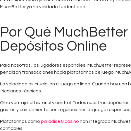
MuchBetter ya ha validado tu identidad.
Por Qué MuchBetter e
Depósitos Online
Para nosotros, los jugadores españoles, MuchBetter represen
penalizan transacciones hacia plataformas de juego. MuchBe
La velocidad es crucial en el juego en línea. Cuando hay un
fricciones técnicas.
Otra ventaja: el historial y control. Todos nuestros depósit
gastos y cumplimiento con regulaciones de juego responsabl
Plataformas como
paradise 8 casino
han integrado MuchBett
confiables.