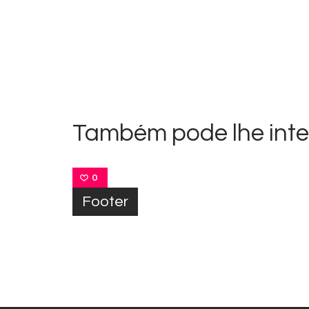
Navegação
de
Post
Também pode lhe inte
0
Footer