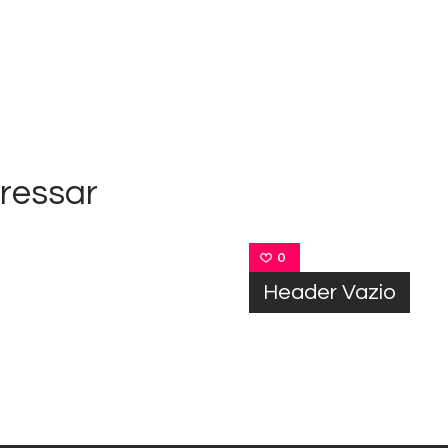
ressar
0
Header Vazio