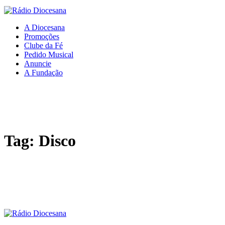
A Diocesana
Promoções
Clube da Fé
Pedido Musical
Anuncie
A Fundação
Tag: Disco