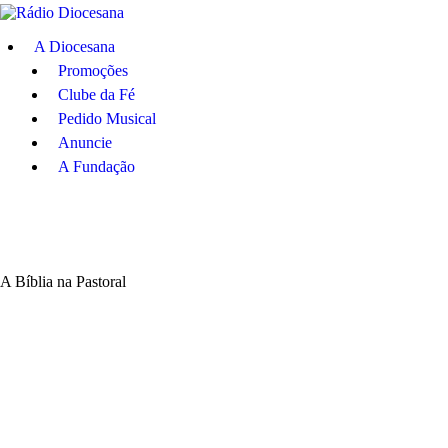
A Diocesana
A Diocesana
Promoções
Promoções
Clube da Fé
Pedido Musical
Clube da Fé
Anuncie
A Fundação
Pedido Musical
Anuncie
A Bíblia na Pastoral
A Fundação