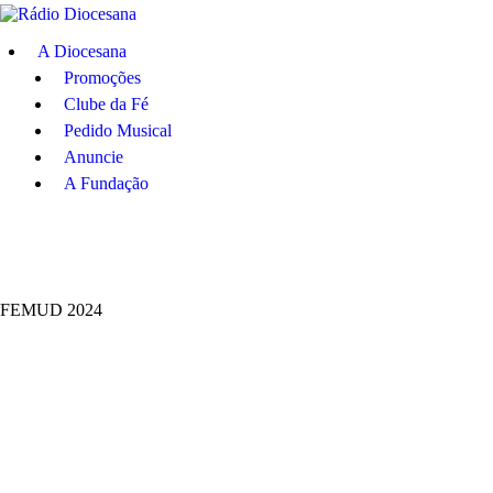
A Diocesana
A Diocesana
Promoções
Promoções
Clube da Fé
Pedido Musical
Clube da Fé
Anuncie
A Fundação
Pedido Musical
Anuncie
FEMUD 2024
A Fundação