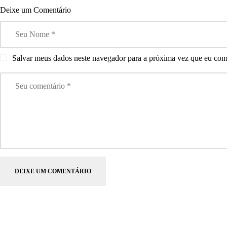
Deixe um Comentário
j
o
v
e
Salvar meus dados neste navegador para a próxima vez que eu com
n
s
e
m
A
l
e
g
r
e