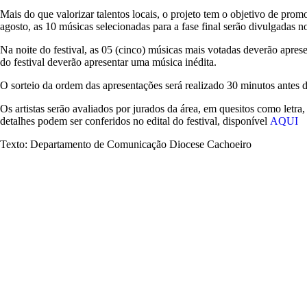
Mais do que valorizar talentos locais, o projeto tem o objetivo de promo
agosto, as 10 músicas selecionadas para a fase final serão divulgadas 
Na noite do festival, as 05 (cinco) músicas mais votadas deverão apr
do festival deverão apresentar uma música inédita.
O sorteio da ordem das apresentações será realizado 30 minutos antes do
Os artistas serão avaliados por jurados da área, em quesitos como letra
detalhes podem ser conferidos no edital do festival, disponível
AQUI
Texto: Departamento de Comunicação Diocese Cachoeiro
17
X
,
X
NOTÍCIAS
VOCÊ
I
REPÓRTER
E